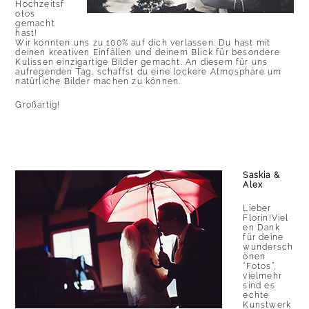
Hochzeitsf
otos
gemacht
hast!
Wir konnten uns zu 100% auf dich verlassen. Du hast mit
deinen kreativen Einfällen und deinem Blick für besondere
Kulissen einzigartige Bilder gemacht. An diesem für uns
aufregenden Tag, schaffst du eine lockere Atmosphäre um
natürliche Bilder machen zu können.
Großartig!
Saskia &
Alex
Lieber
Florin!Viel
en Dank
für deine
wundersch
önen
“Fotos”,
vielmehr
sind es
echte
Kunstwerk