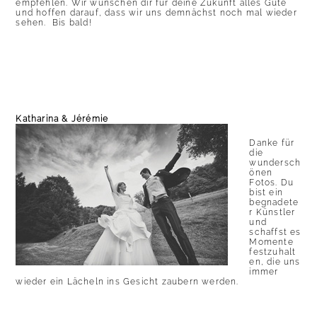
empfehlen. Wir wünschen dir für deine Zukunft alles Gute
und hoffen darauf, dass wir uns demnächst noch mal wieder
sehen. Bis bald!
Katharina & Jérémie
Danke für
die
wundersch
önen
Fotos. Du
bist ein
begnadete
r Künstler
und
schaffst es
Momente
festzuhalt
en, die uns
immer
wieder ein Lächeln ins Gesicht zaubern werden.