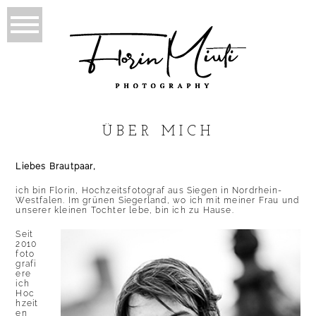
ÜBER MICH
Liebes Brautpaar,
ich bin Florin, Hochzeitsfotograf aus Siegen in Nordrhein-
Westfalen. Im grünen Siegerland, wo ich mit meiner Frau und
unserer kleinen Tochter lebe, bin ich zu Hause.
Seit
2010
foto
grafi
ere
ich
Hoc
hzeit
en